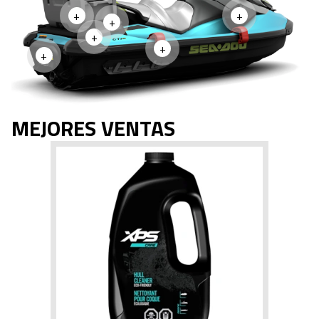
+
+
+
+
+
+
MEJORES VENTAS