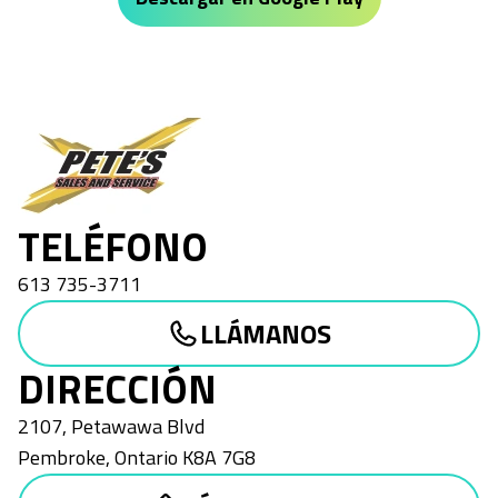
Pete's Sales and Service
TELÉFONO
613 735-3711
LLÁMANOS
DIRECCIÓN
2107, Petawawa Blvd
Pembroke
,
Ontario
K8A 7G8