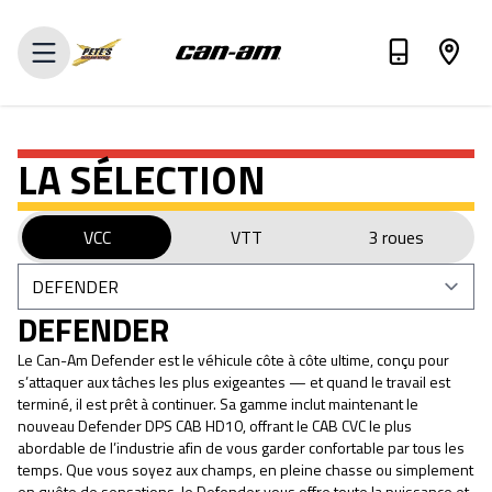
ÉVALUEZ VOTRE ÉCHANGE
LA SÉLECTION
VCC
VTT
3 roues
DEFENDER
Le Can-Am Defender est le véhicule côte à côte ultime, conçu pour
s’attaquer aux tâches les plus exigeantes — et quand le travail est
terminé, il est prêt à continuer. Sa gamme inclut maintenant le
nouveau Defender DPS CAB HD10, offrant le CAB CVC le plus
abordable de l’industrie afin de vous garder confortable par tous les
temps. Que vous soyez aux champs, en pleine chasse ou simplement
en quête de sensations, le Defender vous offre toute la puissance et