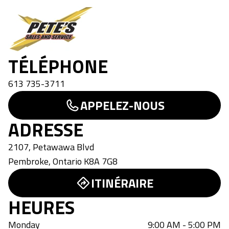
Pete's Sales and Service
TÉLÉPHONE
613 735-3711
APPELEZ-NOUS
ADRESSE
2107, Petawawa Blvd
Pembroke
,
Ontario
K8A 7G8
ITINÉRAIRE
HEURES
Monday
9:00 AM - 5:00 PM