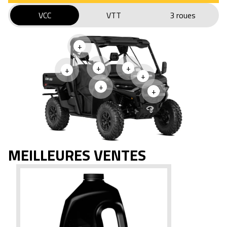
VCC
VTT
3 roues
+
+
+
+
+
+
+
MEILLEURES VENTES